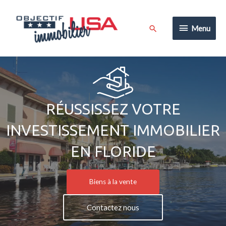
Aller
au
Menu
Rechercher
Menu
contenu
RÉUSSISSEZ VOTRE
INVESTISSEMENT IMMOBILIER
EN FLORIDE
Biens à la vente
Contactez nous