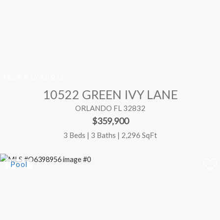
MLS® #:
O6420252
10522 GREEN IVY LANE
ORLANDO FL 32832
$359,900
3 Beds | 3 Baths | 2,296 SqFt