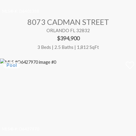
MLS® #:
O6401388
8073 CADMAN STREET
ORLANDO FL 32832
$394,900
3 Beds | 2.5 Baths | 1,812 SqFt
MLS® #:
O6427970