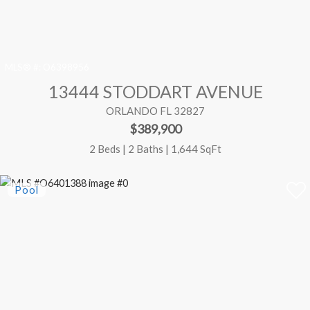
MLS® #:
O6398956
13444 STODDART AVENUE
ORLANDO FL 32827
$389,900
2 Beds | 2 Baths | 1,644 SqFt