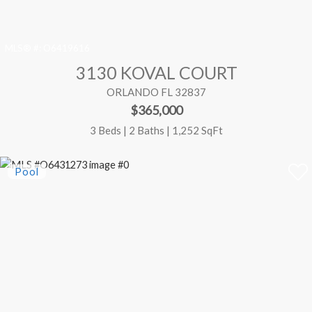
MLS® #:
O6419616
3130 KOVAL COURT
ORLANDO FL 32837
$365,000
3 Beds | 2 Baths | 1,252 SqFt