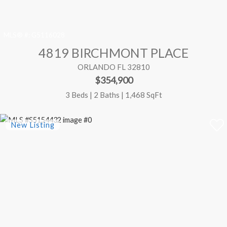
MLS® #:
G5116028
4819 BIRCHMONT PLACE
ORLANDO FL 32810
$354,900
3 Beds | 2 Baths | 1,468 SqFt