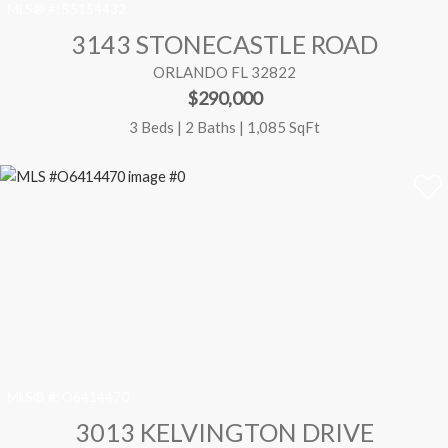
MLS® #:
S5154432
3143 STONECASTLE ROAD
ORLANDO FL 32822
$290,000
3 Beds | 2 Baths | 1,085 SqFt
MLS® #:
O6414470
3013 KELVINGTON DRIVE