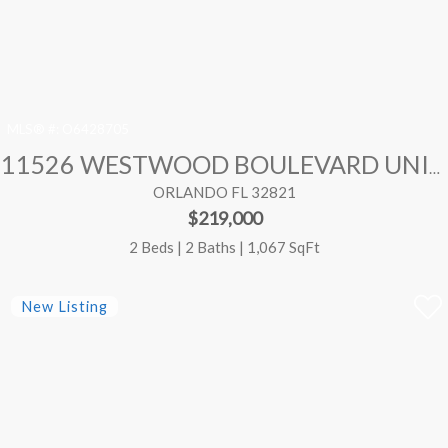
MLS® #:
O6428705
11526 WESTWOOD BOULEVARD UNIT 712
ORLANDO FL 32821
$219,000
2 Beds | 2 Baths | 1,067 SqFt