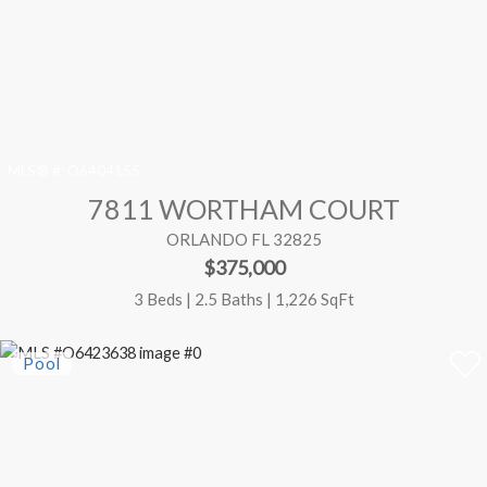
MLS® #:
O6404155
7811 WORTHAM COURT
ORLANDO FL 32825
$375,000
3 Beds | 2.5 Baths | 1,226 SqFt