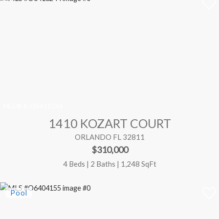
MLS® #:
O6418244
1410 KOZART COURT
ORLANDO FL 32811
$310,000
4 Beds | 2 Baths | 1,248 SqFt