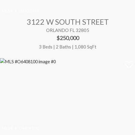
MLS® #:
O6428944
3122 W SOUTH STREET
ORLANDO FL 32805
$250,000
3 Beds | 2 Baths | 1,080 SqFt
MLS® #:
O6408100