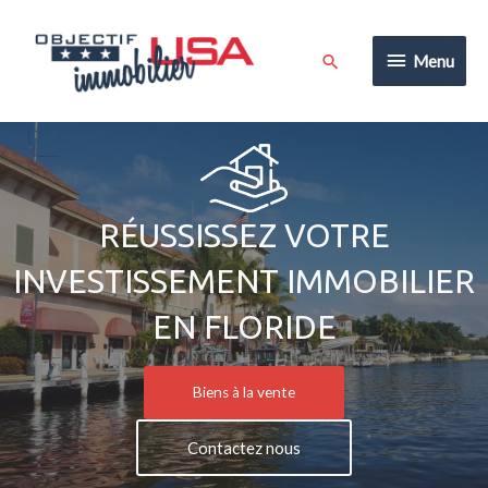
Aller
au
Menu
Rechercher
Menu
contenu
RÉUSSISSEZ VOTRE
INVESTISSEMENT IMMOBILIER
EN FLORIDE
Biens à la vente
Contactez nous