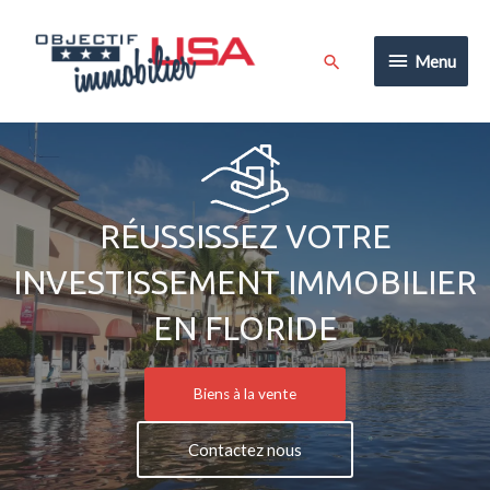
Aller
au
Menu
Rechercher
Menu
contenu
RÉUSSISSEZ VOTRE
INVESTISSEMENT IMMOBILIER
EN FLORIDE
Biens à la vente
Contactez nous