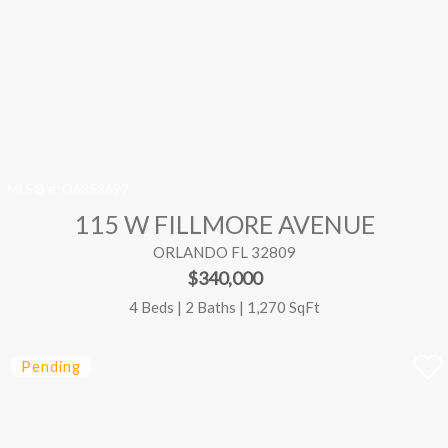
MLS® #:
O6358697
115 W FILLMORE AVENUE
ORLANDO FL 32809
$340,000
4 Beds | 2 Baths | 1,270 SqFt