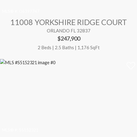
MLS® #:
O6397747
11008 YORKSHIRE RIDGE COURT
ORLANDO FL 32837
$247,900
2 Beds | 2.5 Baths | 1,176 SqFt
MLS® #:
S5152321