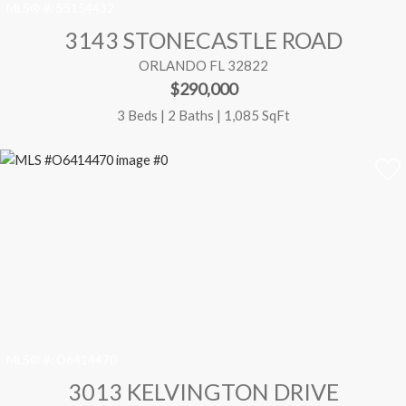
MLS® #:
S5154432
3143 STONECASTLE ROAD
ORLANDO FL 32822
$290,000
3 Beds | 2 Baths | 1,085 SqFt
MLS® #:
O6414470
3013 KELVINGTON DRIVE