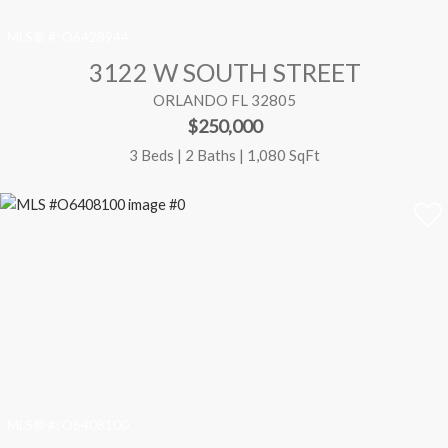
MLS® #:
O6428944
3122 W SOUTH STREET
ORLANDO FL 32805
$250,000
3 Beds | 2 Baths | 1,080 SqFt
MLS® #:
O6408100