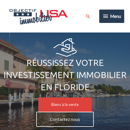
Aller
au
Menu
Rechercher
Menu
contenu
RÉUSSISSEZ VOTRE
INVESTISSEMENT IMMOBILIER
EN FLORIDE
Biens à la vente
Contactez nous