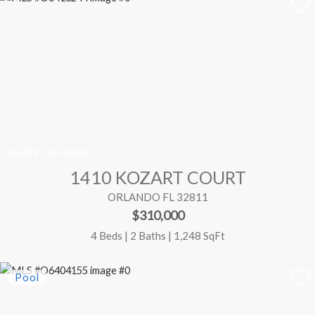
MLS® #:
O6418244
1410 KOZART COURT
ORLANDO FL 32811
$310,000
4 Beds | 2 Baths | 1,248 SqFt