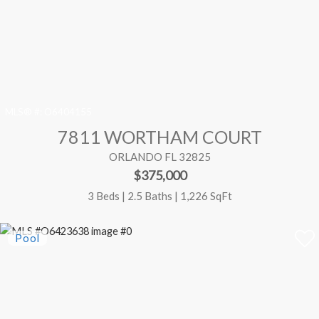
MLS® #:
O6404155
7811 WORTHAM COURT
ORLANDO FL 32825
$375,000
3 Beds | 2.5 Baths | 1,226 SqFt