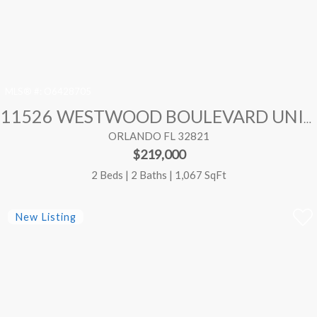
MLS® #:
O6428705
11526 WESTWOOD BOULEVARD UNIT 712
ORLANDO FL 32821
$219,000
2 Beds | 2 Baths | 1,067 SqFt