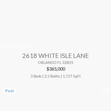
MLS® #:
O6424250
2618 WHITE ISLE LANE
ORLANDO FL 32825
$365,000
3 Beds | 2.5 Baths | 1,727 SqFt