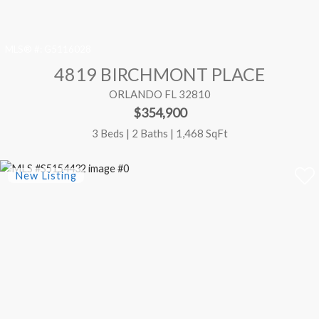
MLS® #:
G5116028
4819 BIRCHMONT PLACE
ORLANDO FL 32810
$354,900
3 Beds | 2 Baths | 1,468 SqFt