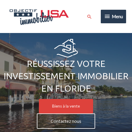
Aller
au
Menu
Rechercher
Menu
contenu
RÉUSSISSEZ VOTRE
INVESTISSEMENT IMMOBILIER
EN FLORIDE
Biens à la vente
Contactez nous