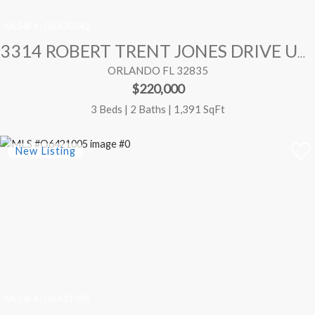
MLS® #:
O6430542
3314 ROBERT TRENT JONES DRIVE UNIT 10901
ORLANDO FL 32835
$220,000
3 Beds | 2 Baths | 1,391 SqFt
MLS® #:
O6421005