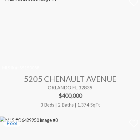
MLS® #:
S5150088
5205 CHENAULT AVENUE
ORLANDO FL 32839
$400,000
3 Beds | 2 Baths | 1,374 SqFt