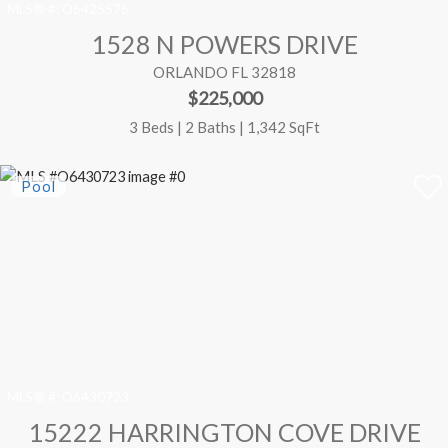
MLS® #:
O6425576
1528 N POWERS DRIVE
ORLANDO FL 32818
$225,000
3 Beds | 2 Baths | 1,342 SqFt
MLS® #:
O6430723
15222 HARRINGTON COVE DRIVE