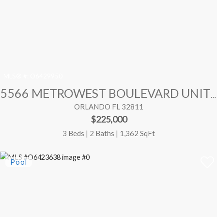
MLS® #:
O6429950
5566 METROWEST BOULEVARD UNIT 301
ORLANDO FL 32811
$225,000
3 Beds | 2 Baths | 1,362 SqFt