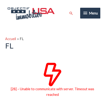
Aller
au
Menu
Rechercher
Menu
contenu
Accueil
FL
FL
[28] – Unable to communicate with server. Timeout was
reached