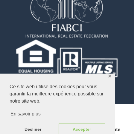
✕
Ce site web utilise des cookies pour vous
garantir la meilleure expérience possible sur
notre site web.
En savoir plus
Copyright © 2026
Objectif USA Immobilier
Plan du Site
/
Mentions légales
/
Politique de confidentialité
Decliner
Accepter