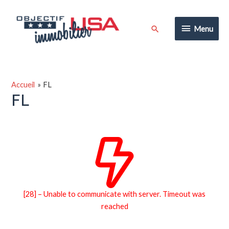
Aller
au
Menu
Rechercher
Menu
contenu
Accueil
FL
FL
[28] – Unable to communicate with server. Timeout was
reached