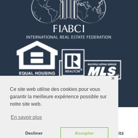
✕
Ce site web utilise des cookies pour vous
garantir la meilleure expérience possible sur
notre site web.
En savoir plus
Copyright © 2026
Objectif USA Immobilier
Plan du Site
/
Mentions légales
/
Politique de confidentialité
Decliner
Accepter