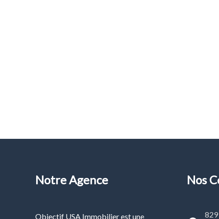
Notre Agence
Nos C
829 
Objectif USA Immobilier est une