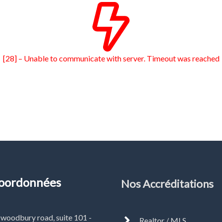
[28] – Unable to communicate with server. Timeout was reached
oordonnées
Nos Accréditations
woodbury road, suite 101 -
Realtor / MLS