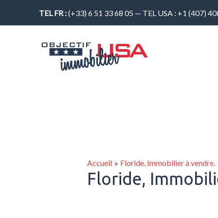
Aller
TEL FR :
(+33) 6 51 33 68 05 — TEL USA : +1 (407) 4
au
contenu
Accueil
Floride, Immobilier à vendre.
Floride, Immobili