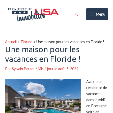
Aller
au
Menu
Rechercher
Menu
contenu
Accueil
Floride
Une maison pour les vacances en Floride !
Une maison pour les
vacances en Floride !
Par
Sylvain Perret
/ Mis à jour le août 5, 2024
Avoir une
résidence de
vacances
dans le midi,
en Bretagne,
voire en