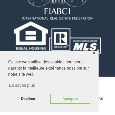
✕
Ce site web utilise des cookies pour vous
garantir la meilleure expérience possible sur
notre site web.
En savoir plus
Copyright © 2026
Objectif USA Immobilier
Plan du Site
/
Mentions légales
/
Politique de confidentialité
Decliner
Accepter